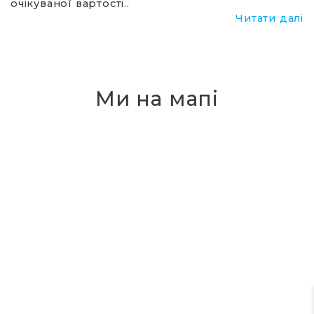
очікуваної вартості..
о
лі
Читати далі
Ми на мапі