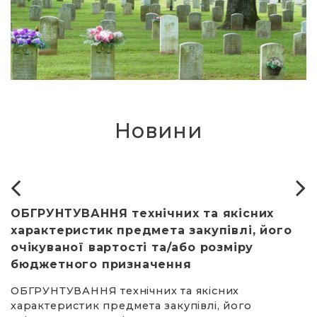
Новини
ОБГРУНТУВАННЯ технічних та якісних
О
характеристик предмета закупівлі, його
х
очікуваної вартості та/або розміру
о
бюджетного призначення
б
ОБГРУНТУВАННЯ технічних та якісних
О
характеристик предмета закупівлі, його
х