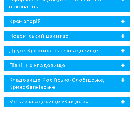
похованнь
✖
Крематорій
✖
Новоміський цвинтар
✖
Друге Християнське кладовище
✖
Північне кладовище
✖
Кладовище Російсько-Слобідське,
Кривобалківське
✖
Міське кладовище «Західне»