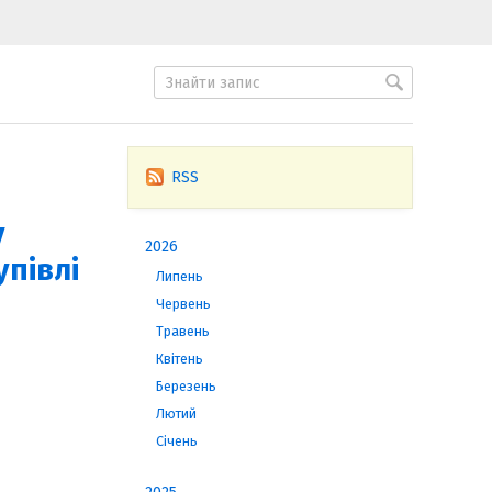
RSS
у
2026
півлі
Липень
Червень
Травень
Квітень
Березень
Лютий
Січень