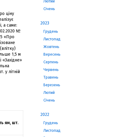
Лютий
Січень
ро ціну
еалізує
2023
, а саме:
8.02.2020 №
Грудень
35 «Про
Листопад
ізоване
Жовтень
(влітку)
льше 1,5 м
Вересень
і «Західне»
Серпень
альна
Червень
. у літній
Травень
Березень
Лютий
Січень
2022
ть ям, шт.
Грудень
Листопад