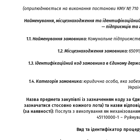
(оприлюднюється на виконання постанови КМУ № 710 ві
Найменування, місцезнаходження та ідентифікаційний 
— підприємців та 
1.1. Найменування замовника:
Комунальне підприємств
1.2. Місцезнаходження замовника:
65091
1.3. Ідентифікаційний код замовника в Єдиному держ
1.4. Категорія замовника:
юридична особа, яка забез
Украї
Назва предмета закупівлі
із зазначенням коду за Єди
зазначатися стосовно кожного лота) та назви відповід
(за наявності):
Послуга з викопування ям механізованим
45110000-1 – Руйнува
Вид та ідентифікатор процеду