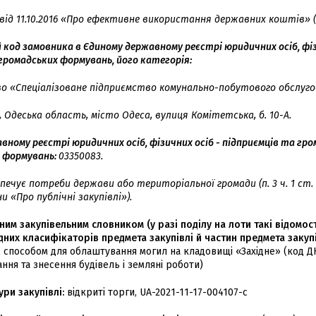
д 11.10.2016 «Про ефективне використання державних коштів» (з
код замовника в Єдиному державному реєстрі юридичних осіб, фіз
громадських формувань, його категорія:
о «Спеціалізоване підприємство комунально-побутового обслуго
, Одеська область, місто Одеса, вулиця Комітетська, б. 10-А.
авному реєстрі юридичних осіб, фізичних осіб - підприємців та гр
формувань:
03350083.
печує потреби держави або територіальної громади (п. 3 ч. 1 ст. 
ни «Про публічні закупівлі»).
ним закупівельним словником (у разі поділу на лоти такі відомос
них класифікаторів предмета закупівлі й частин предмета закупів
 способом для облаштування могил на кладовищі «Західне» (код ДК
ння та знесення будівель і земляні роботи)
ри закупівлі:
відкриті торги, UA-2021-11-17-004107-c