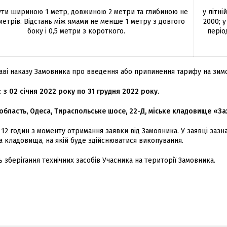
ути шириною 1 метр, довжиною 2 метри та глибиною не
у літні
етрів. Відстань між ямами не менше 1 метру з довгого
2000; 
боку і 0,5 метри з короткого.
періо
ставі наказу Замовника про введення або припинення тарифу на зим
и:
з 02 січня 2022 року по 31 грудня 2022 року.
область, Одеса, Тираспольське шосе, 22-Д, міське кладовище «За
12 годин з моменту отримання заявки від Замовника. У заявці зазн
ка кладовища, на якій буде здійснюватися викопування.
 зберігання технічних засобів Учасника на території Замовника.