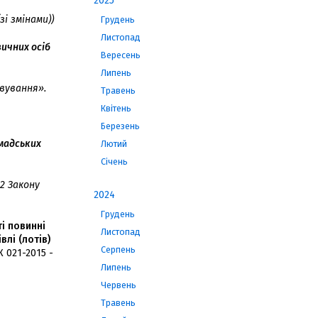
2025
і змінами))
Грудень
Листопад
ичних осіб
Вересень
Липень
вування».
Травень
Квітень
Березень
омадських
Лютий
Січень
2 Закону
2024
Грудень
ті повинні
Листопад
лі (лотів)
Серпень
 021-2015 -
Липень
Червень
Травень