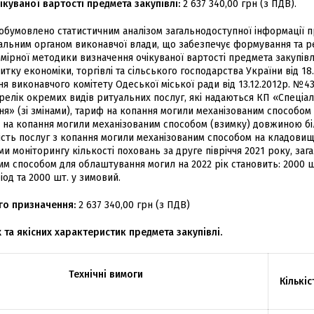
ікуваної вартості предмета закупівлі:
2 637 340,00 грн (з ПДВ).
 обумовлено статистичним аналізом загальнодоступної інформації п
ральним органом виконавчої влади, що забезпечує формування та р
мірної методики визначення очікуваної вартості предмета закупівлі
витку економіки, торгівлі та сільського господарства України від 1
ння виконавчого комітету Одеської міської ради від 13.12.2012р. №4
релік окремих видів ритуальних послуг, які надаються КП «Спеціал
» (зі змінами), тариф на копання могили механізованим способом 
ф на копання могили механізованим способом (взимку) довжиною бі
кість послуг з копання могили механізованим способом на кладовищ
ми моніторингу кількості поховань за друге півріччя 2021 року, заг
им способом для облаштування могил на 2022 рік становить: 2000 шт
іод та 2000 шт. у зимовий.
го призначення:
2 637 340,00 грн (з ПДВ)
 та якісних характеристик предмета закупівлі.
Технічні вимоги
Кількіс