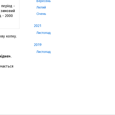
Вересень
й період -
Лютий
у зимовий
Січень
д - 2000
2021
Листопад
ову копку.
2019
Листопад
хідне».
ачається