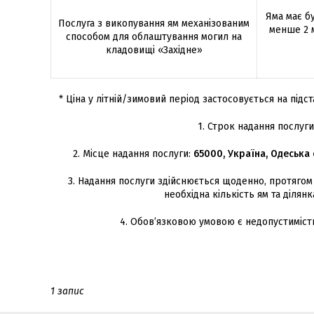
Яма має б
Послуга з викопування ям механізованим
менше 2 м
способом для облаштування могил на
кладовищі «Західне»
* Ціна у літній/зимовий період застосовується на під
1. Строк надання послуг
2. Місце надання послуги:
65000, Україна, Одеська 
3. Надання послуги здійснюється щоденно, протягом 
необхідна кількість ям та ділян
4. Обов’язковою умовою є недопустимість
1 запис