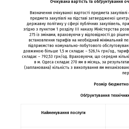
Очікувана вартість та обґрунтування оч
Визначення очікуваної вартості предмета закупівлі
предмета закупівлі на підставі затвердженої цент
державну політику у сфері публічних закупівель, при
згідно з пунктом 1 розділу ІІІ наказу Міністерства роз
275 із змінами, враховуючи у відповідності до ріше
встановлення тарифів на необхідний мінімальний пе
підприємство комунально-побутового обслуговування
довжиною більше 1,5 м складає – 526,14 грн/од., тари
складає – 792,53 грн/од. Враховуючи, що середня кіль
в м. Одеса складає 270 ям в місяць, за результата
(запланована) кількість з викопування ям механізован
пер
Розмір бюджетно
Обґрунтування технічних
Найменування послуги