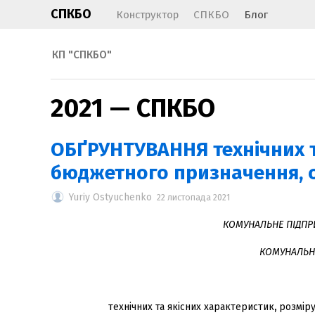
СПКБО
Конструктор
СПКБО
Блог
КП "СПКБО"
2021 — СПКБО
ОБҐРУНТУВАННЯ технічних т
бюджетного призначення, оч
Yuriy Ostyuchenko
22 листопада 2021
КОМУНАЛЬНЕ ПІДПР
КОМУНАЛЬН
технічних та якісних характеристик
,
розміру